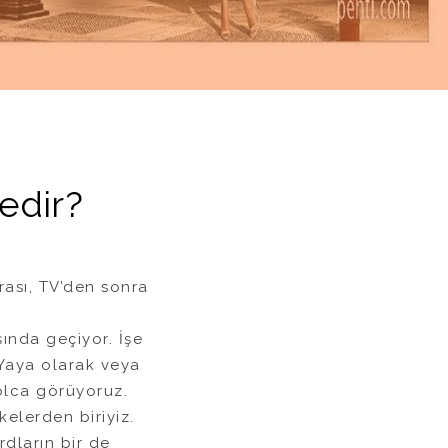
edir?
ası, TV’den sonra
ında geçiyor. İşe
 Yaya olarak veya
olca görüyoruz.
kelerden biriyiz.
rdların bir de