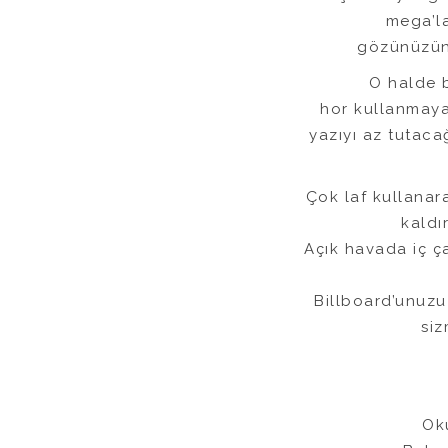
mega’la
gözünüzün 
O halde bu
hor kullanmaya
yazıyı az tutac
Çok laf kullanara
kaldı
Açık havada iç ç
Billboard’unuzu
siz
Ok