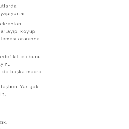
utlarda,
yapıyorlar.
 ekranları,
arlayıp, koyup,
rlaması oranında
hedef kitlesi bunu
yın...
yı da başka mecra
eştirin. Yer gök
sin.
ık.