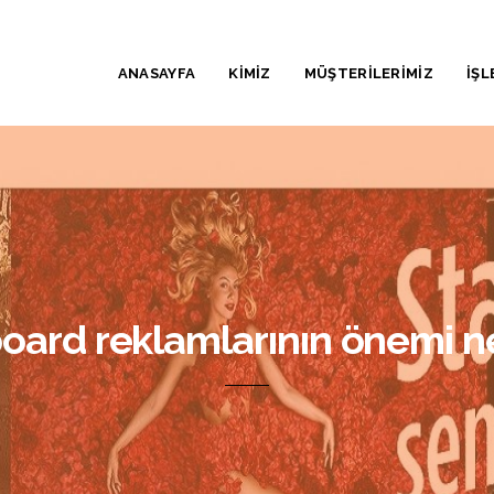
ANASAYFA
KİMİZ
MÜŞTERİLERİMİZ
İŞL
board reklamlarının önemi n