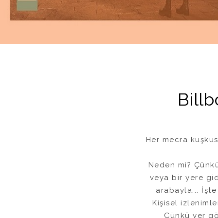
Bill
Her mecra kuşkus
Neden mi? Çünkü,
veya bir yere gi
arabayla... İş
Kişisel izleniml
Çünkü yer gök