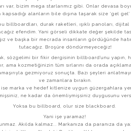
rı var, bizim mega starlarımız gibi. Onlar devasa boy
kapsadığı alanların bile dışına taşarak size ‘gel gel’ 
 billboardları, durak raketleri, ışıklı panoları, dijital
cağız efendim. Yani görseli dikkate değer şekilde tas
ağız ve başka bir mecrada insanların gördüğünde hatı
tutacağız. Broşüre döndürmeyeceğiz!
k, sözgelimi bir fikir dergisinin billboard’unu yapın, 
rır, ama kozmetiğinizin tüm sırlarını da orada açıklama
amaşırıyla gezmiyoruz sonuçta. Bazı şeyleri anlatma
ve zamanlara bırakın.
 ise marka ve hedef kitlenize uygun güzergahlara yerl
mişsiniz, ne kadar da önemliymişsiniz duygusunu ver
Yoksa bu billboard, olur size blackboard.
Yani işe yaramaz!
unmaz. Akılda kalmaz... Markanıza da paranıza da yaz