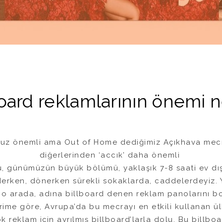
board reklamlarının önemi n
uz önemli ama Out of Home dediğimiz Açıkhava mecr
diğerlerinden ‘accık’ daha önemli
 günümüzün büyük bölümü, yaklaşık 7-8 saati ev dış
derken, dönerken sürekli sokaklarda, caddelerdeyiz.
te o arada, adına billboard denen reklam panolarını b
erime göre, Avrupa’da bu mecrayı en etkili kullanan ül
 reklam için ayrılmış billboard’larla dolu. Bu billboa