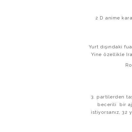
2 D anime kara
Yurt dışındaki fu
Yine özellikle Ir
Ro
3. partilerden t
becerili bir 
istiyorsanız, 32