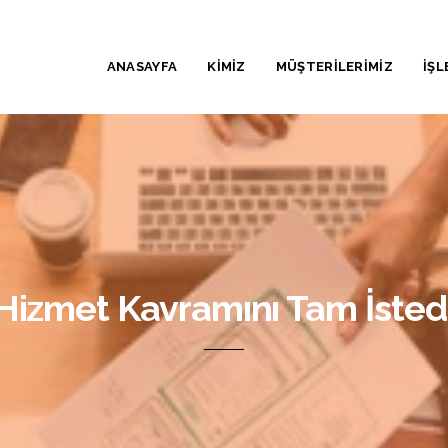
ANASAYFA
KİMİZ
MÜŞTERİLERİMİZ
İŞL
Hizmet Kavramını Tam İstediğ