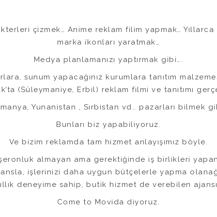
kterleri çizmek… Anime reklam filim yapmak… Yıllarca
marka ikonları yaratmak…
Medya planlamanızı yaptırmak gibi….
arlara, sunum yapacağınız kurumlara tanıtım malzeme
ak’ta (Süleymaniye, Erbil) reklam filmi ve tanıtımı ger
manya, Yunanistan , Sırbistan vd.. pazarları bilmek gi
Bunları biz yapabiliyoruz.
Ve bizim reklamda tam hizmet anlayışımız böyle.
aşeronluk almayan ama gerektiğinde iş birlikleri yapan 
ajansla, işlerinizi daha uygun bütçelerle yapma olan
 yıllık deneyime sahip, butik hizmet de verebilen ajans
Come to Movida diyoruz.