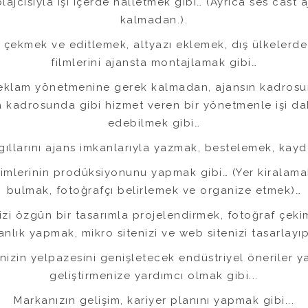
ajcısıyla işi içerde halletmek gibi… (Ayrıca ses cast 
kalmadan.).
eri çekmek ve editlemek, altyazı eklemek, dış ülkelerd
filmlerini ajansta montajlamak gibi…
reklam yönetmenine gerek kalmadan, ajansın kadros
kadrosunda gibi hizmet veren bir yönetmenle işi dah
edebilmek gibi…
ıllarını ajans imkanlarıyla yazmak, bestelemek, kay
kimlerinin prodüksiyonunu yapmak gibi… (Yer kirala
bulmak, fotoğrafçı belirlemek ve organize etmek)…
nizi özgün bir tasarımla projelendirmek, fotoğraf çeki
nlık yapmak, mikro sitenizi ve web sitenizi tasarlayıp
inizin yelpazesini genişletecek endüstriyel öneriler ya
geliştirmenize yardımcı olmak gibi...
Markanızın gelişim, kariyer planını yapmak gibi...