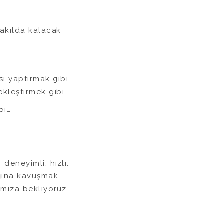
 akılda kalacak
si yaptırmak gibi…
çekleştirmek gibi…
bi…
deneyimli, hızlı,
ağına kavuşmak
ımıza bekliyoruz.