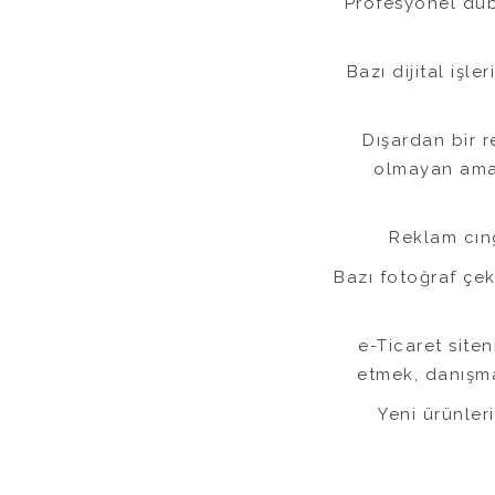
Profesyonel dubl
Bazı dijital işl
Dışardan bir 
olmayan ama 
Reklam cıng
Bazı fotoğraf çe
e-Ticaret site
etmek, danışma
Yeni ürünler