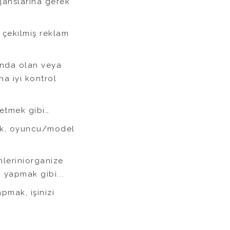
ajanslarına gerek
e çekilmiş reklam
unda olan veya
a iyi kontrol
detmek gibi…
mak, oyuncu/model
mleriniorganize
 yapmak gibi...
pmak, işinizi