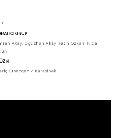
t!
ARATICI GRUP
mrah Akay, Oğuzhan Akay, Fatih Özkan, Nida
cun
ÜZİK
eriç Erseçgen / Karasinek