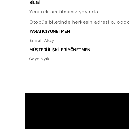
BİLGİ
Yeni reklam filmimiz yayında.
Otobüs biletinde herkesin adresi o, ooo
YARATICI YÖNETMEN
Emrah Akay
MÜŞTERİ İLİŞKİLERİ YÖNETMENİ
Gaye Ayık