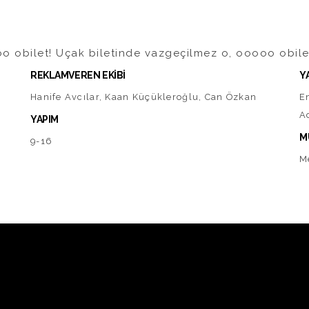
oo obilet! Uçak biletinde vazgeçilmez o, ooooo obile
REKLAMVEREN EKİBİ
Y
Hanife Avcılar, Kaan Küçükleroğlu, Can Özkan
E
A
YAPIM
M
9-16
M