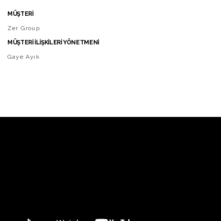
MÜŞTERİ
Zer Group
MÜŞTERİ İLİŞKİLERİ YÖNETMENİ
Gaye Ayık