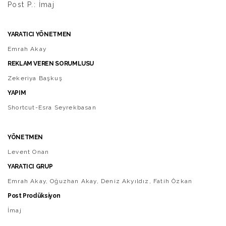
Post P.: İmaj
YARATICI YÖNETMEN
Emrah Akay
REKLAM VEREN SORUMLUSU
Zekeriya Başkuş
YAPIM
Shortcut-Esra Seyrekbasan
YÖNETMEN
Levent Onan
YARATICI GRUP
Emrah Akay, Oğuzhan Akay, Deniz Akyıldız, Fatih Özkan
Post Prodüksiyon
İmaj